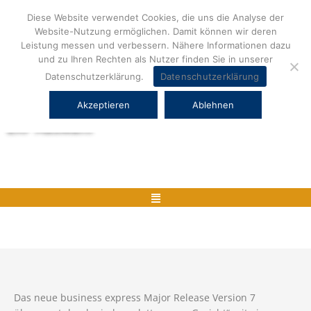
Zum
Diese Website verwendet Cookies, die uns die Analyse der
Inhalt
Website-Nutzung ermöglichen. Damit können wir deren
springen
Leistung messen und verbessern. Nähere Informationen dazu
und zu Ihren Rechten als Nutzer finden Sie in unserer
Datenschutzerklärung.
Datenschutzerklärung
Akzeptieren
Ablehnen
Herstellerneutrale ERP Beratung und
ERP Auswahl
Menü
Das neue business express Major Release Version 7