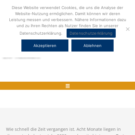
Zum
Diese Website verwendet Cookies, die uns die Analyse der
Inhalt
Website-Nutzung ermöglichen. Damit können wir deren
springen
Leistung messen und verbessern. Nähere Informationen dazu
und zu Ihren Rechten als Nutzer finden Sie in unserer
Datenschutzerklärung.
Datenschutzerklärung
Akzeptieren
Ablehnen
Herstellerneutrale ERP Beratung und
ERP Auswahl
Menü
Wie schnell die Zeit vergangen ist. Acht Monate liegen in