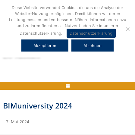
Zum
Diese Website verwendet Cookies, die uns die Analyse der
Inhalt
Website-Nutzung ermöglichen. Damit können wir deren
springen
Leistung messen und verbessern. Nähere Informationen dazu
und zu Ihren Rechten als Nutzer finden Sie in unserer
Datenschutzerklärung.
Datenschutzerklärung
Akzeptieren
Ablehnen
Herstellerneutrale ERP Beratung und
ERP Auswahl
Menü
BIMuniversity 2024
7. Mai 2024