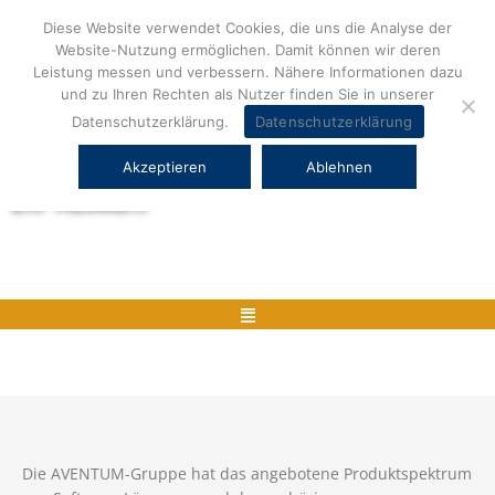
Zum
Diese Website verwendet Cookies, die uns die Analyse der
Inhalt
Website-Nutzung ermöglichen. Damit können wir deren
springen
Leistung messen und verbessern. Nähere Informationen dazu
und zu Ihren Rechten als Nutzer finden Sie in unserer
Datenschutzerklärung.
Datenschutzerklärung
Akzeptieren
Ablehnen
Herstellerneutrale ERP Beratung und
ERP Auswahl
Menü
Die AVENTUM-Gruppe hat das angebotene Produktspektrum