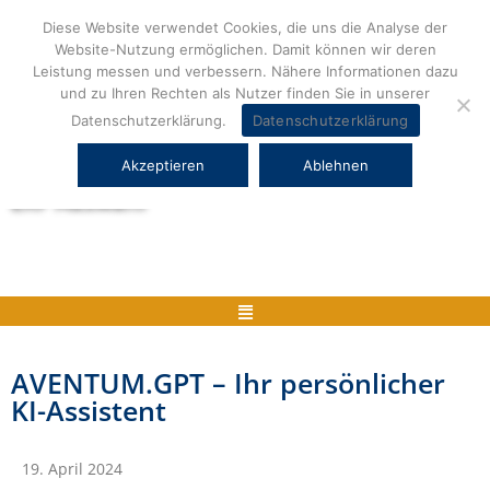
Zum
Diese Website verwendet Cookies, die uns die Analyse der
Inhalt
Website-Nutzung ermöglichen. Damit können wir deren
springen
Leistung messen und verbessern. Nähere Informationen dazu
und zu Ihren Rechten als Nutzer finden Sie in unserer
Datenschutzerklärung.
Datenschutzerklärung
Akzeptieren
Ablehnen
Herstellerneutrale ERP Beratung und
ERP Auswahl
Menü
AVENTUM.GPT – Ihr persönlicher
KI-Assistent
19. April 2024