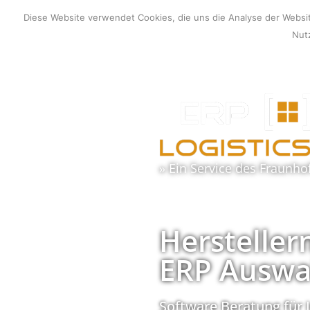
Zum
Diese Website verwendet Cookies, die uns die Analyse der Webs
Inhalt
Nutz
springen
» Ein Service des
Fraunho
Hersteller
ERP Auswa
Software Beratung für 