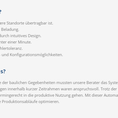
?
re Standorte übertragbar ist.
 Beladung.
urch intuitives Design.
nter einer Minute.
lertoleranz.
s- und Konfigurationsmöglichkeiten.
s?
e der baulichen Gegebenheiten mussten unsere Berater das Syste
zügen innerhalb kurzer Zeitrahmen waren anspruchsvoll. Trotz de
rmingerecht in die produktive Nutzung gehen. Mit dieser Automa
ie Produktionsabläufe optimieren.