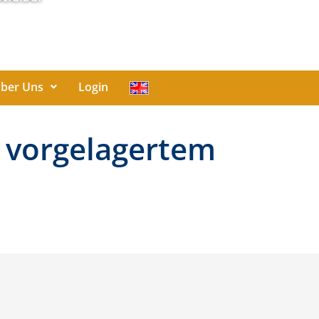
ber Uns
Login
 vorgelagertem