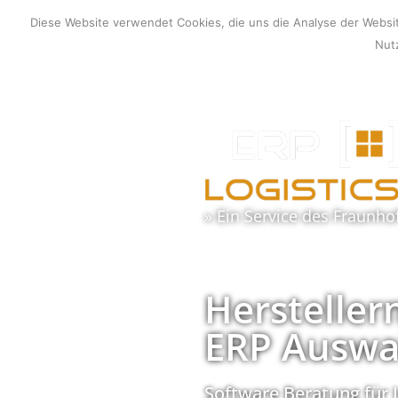
Zum
Diese Website verwendet Cookies, die uns die Analyse der Webs
Inhalt
Nutz
springen
» Ein Service des
Fraunho
Hersteller
ERP Auswa
Software Beratung für 