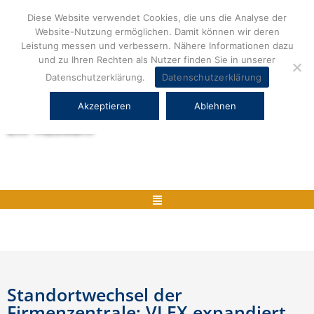
Zum
Diese Website verwendet Cookies, die uns die Analyse der
Inhalt
Website-Nutzung ermöglichen. Damit können wir deren
springen
Leistung messen und verbessern. Nähere Informationen dazu
und zu Ihren Rechten als Nutzer finden Sie in unserer
Datenschutzerklärung.
Datenschutzerklärung
Akzeptieren
Ablehnen
Herstellerneutrale ERP Beratung und
ERP Auswahl
Menü
Standortwechsel der
Firmenzentrale: VLEX expandiert