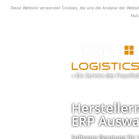
Zum
Diese Website verwendet Cookies, die uns die Analyse der Webs
Inhalt
Nutz
springen
» Ein Service des
Fraunho
Hersteller
ERP Auswa
Software Beratung für 