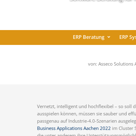
ERP Beratung
ERP Sy
von: Asseco Solutions
Vernetzt, intelligent und hochflexibel – so sol
ausspielen können, müssen sie sauber und eff
passgenau auf Industrie-4.0-Szenarien ausgele
Business Applications Aachen 2022
im Cluster 
die unter anderem ihre Unterstützungsmöglichke