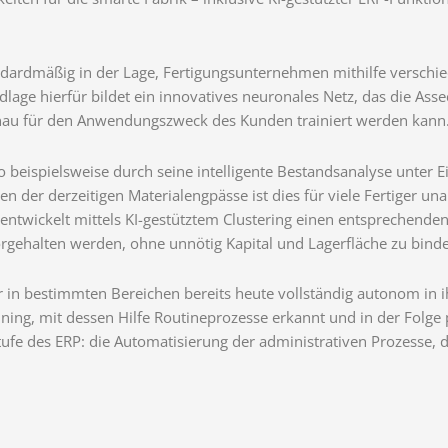
tandardmäßig in der Lage, Fertigungsunternehmen mithilfe versc
dlage hierfür bildet ein innovatives neuronales Netz, das die Asse
enau für den Anwendungszweck des Kunden trainiert werden kann
o beispielsweise durch seine intelligente Bestandsanalyse unter
ten der derzeitigen Materialengpässe ist dies für viele Fertiger u
entwickelt mittels KI-gestütztem Clustering einen entsprechende
gehalten werden, ohne unnötig Kapital und Lagerfläche zu bind
 in bestimmten Bereichen bereits heute vollständig autonom in i
ining, mit dessen Hilfe Routineprozesse erkannt und in der Folge
fe des ERP: die Automatisierung der administrativen Prozesse, d