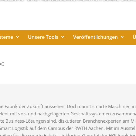
steme
Unsere Tools
Veröffentlichungen
Ü
 AG
l die Fabrik der Zukunft aussehen. Doch damit smarte Maschinen in 
izient mit vor- und nachgelagerten Geschäftssystemen zusammena
gte Business-Lösungen sind, diskutieren Branchenexperten am Mi
Smart Logistik auf dem Campus der RWTH Aachen. Mit im Ausstelle
iten für die smarte Fabrik – inklusive KI-gestützter ERP-Funkti