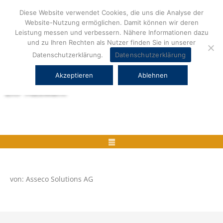
Zum
Diese Website verwendet Cookies, die uns die Analyse der
Inhalt
Website-Nutzung ermöglichen. Damit können wir deren
springen
Leistung messen und verbessern. Nähere Informationen dazu
und zu Ihren Rechten als Nutzer finden Sie in unserer
Datenschutzerklärung.
Datenschutzerklärung
Akzeptieren
Ablehnen
Herstellerneutrale ERP Beratung und
ERP Auswahl
Menü
von: Asseco Solutions AG