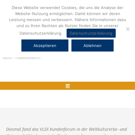
Zum
Diese Website verwendet Cookies, die uns die Analyse der
Inhalt
Website-Nutzung ermöglichen. Damit können wir deren
springen
Leistung messen und verbessern. Nähere Informationen dazu
und zu Ihren Rechten als Nutzer finden Sie in unserer
Datenschutzerklärung.
Datenschutzerklärung
Akzeptieren
Ablehnen
Herstellerneutrale ERP Beratung und
ERP Auswahl
Menü
Diesmal fand das VLEX Kundenforum in der Weltkulturerbe- und