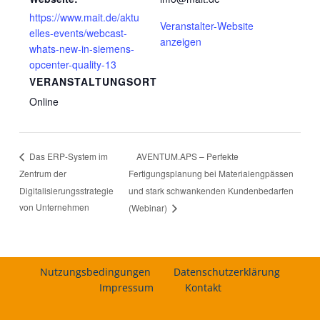
https://www.mait.de/aktu
Veranstalter-Website
elles-events/webcast-
anzeigen
whats-new-in-siemens-
opcenter-quality-13
VERANSTALTUNGSORT
Online
AVENTUM.APS – Perfekte
Das ERP-System im
Zentrum der
Fertigungsplanung bei Materialengpässen
Digitalisierungsstrategie
und stark schwankenden Kundenbedarfen
von Unternehmen
(Webinar)
Nutzungsbedingungen
Datenschutzerklärung
Impressum
Kontakt