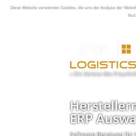
Zum
Diese Website verwendet Cookies, die uns die Analyse der Webs
Inhalt
Nutz
springen
» Ein Service des
Fraunho
Hersteller
ERP Auswa
Software Beratung für 