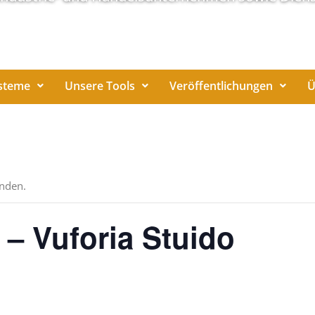
steme
Unsere Tools
Veröffentlichungen
Ü
unden.
– Vuforia Stuido