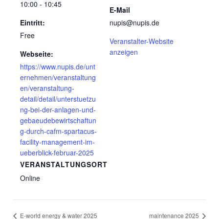
10:00 - 10:45
E-Mail
Eintritt:
nupis@nupis.de
Free
Veranstalter-Website
anzeigen
Webseite:
https://www.nupis.de/unt
ernehmen/veranstaltung
en/veranstaltung-
detail/detail/unterstuetzu
ng-bei-der-anlagen-und-
gebaeudebewirtschaftun
g-durch-cafm-spartacus-
facility-management-im-
ueberblick-februar-2025
VERANSTALTUNGSORT
Online
E-world energy & water 2025
maintenance 2025