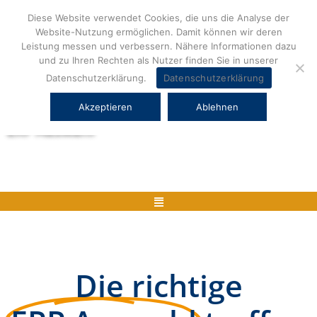
Zum
Diese Website verwendet Cookies, die uns die Analyse der
Inhalt
Website-Nutzung ermöglichen. Damit können wir deren
springen
Leistung messen und verbessern. Nähere Informationen dazu
und zu Ihren Rechten als Nutzer finden Sie in unserer
Datenschutzerklärung.
Datenschutzerklärung
Akzeptieren
Ablehnen
Herstellerneutrale ERP Beratung und
ERP Auswahl
Menü
Die richtige