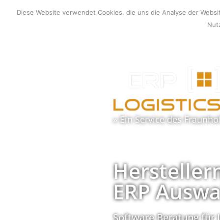
Zum
Diese Website verwendet Cookies, die uns die Analyse der Webs
Inhalt
Nutz
springen
» Ein Service des
Fraunho
Hersteller
ERP Auswa
Software Beratung für 