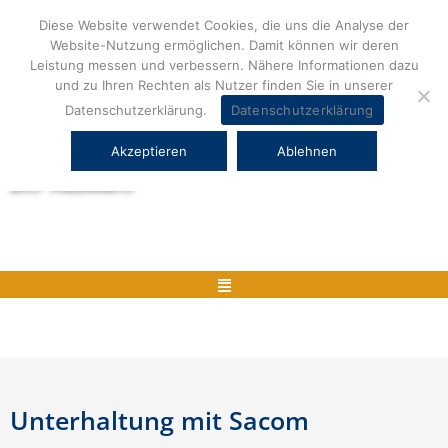
Zum
Diese Website verwendet Cookies, die uns die Analyse der
Inhalt
Website-Nutzung ermöglichen. Damit können wir deren
springen
Leistung messen und verbessern. Nähere Informationen dazu
und zu Ihren Rechten als Nutzer finden Sie in unserer
Datenschutzerklärung.
Datenschutzerklärung
Akzeptieren
Ablehnen
Herstellerneutrale ERP Beratung und
ERP Auswahl
Menü
Unterhaltung mit Sacom