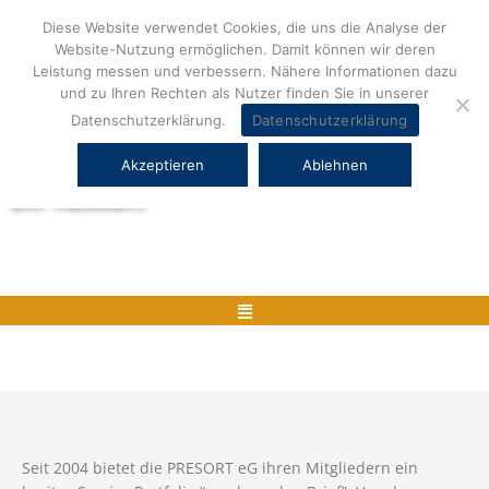
Zum
Diese Website verwendet Cookies, die uns die Analyse der
Inhalt
Website-Nutzung ermöglichen. Damit können wir deren
springen
Leistung messen und verbessern. Nähere Informationen dazu
und zu Ihren Rechten als Nutzer finden Sie in unserer
Datenschutzerklärung.
Datenschutzerklärung
Akzeptieren
Ablehnen
Herstellerneutrale ERP Beratung und
ERP Auswahl
Menü
Seit 2004 bietet die PRESORT eG ihren Mitgliedern ein