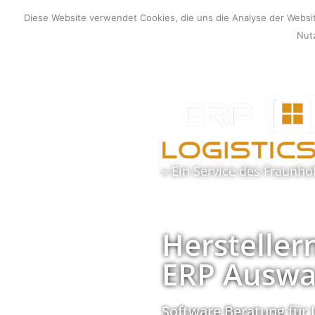
Zum
Diese Website verwendet Cookies, die uns die Analyse der Webs
Inhalt
Nutz
springen
» Ein Service des
Fraunho
Hersteller
ERP Auswa
Software Beratung für 