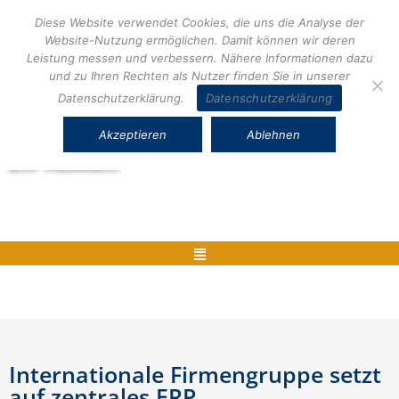
Zum
Diese Website verwendet Cookies, die uns die Analyse der
Inhalt
Website-Nutzung ermöglichen. Damit können wir deren
springen
Leistung messen und verbessern. Nähere Informationen dazu
und zu Ihren Rechten als Nutzer finden Sie in unserer
Datenschutzerklärung.
Datenschutzerklärung
Akzeptieren
Ablehnen
Herstellerneutrale ERP Beratung und
ERP Auswahl
Menü
Internationale Firmengruppe setzt
auf zentrales ERP