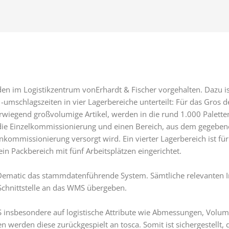
en im Logistikzentrum vonErhardt & Fischer vorgehalten. Dazu i
-umschlagszeiten in vier Lagerbereiche unterteilt: Für das Gros 
iegend großvolumige Artikel, werden in die rund 1.000 Palettens
 für die Einzelkommissionierung und einen Bereich, aus dem gege
kommissionierung versorgt wird. Ein vierter Lagerbereich ist für 
n Packbereich mit fünf Arbeitsplätzen eingerichtet.
 Dematic das stammdatenführende System. Sämtliche relevanten 
 Schnittstelle an das WMS übergeben.
insbesondere auf logistische Attribute wie Abmessungen, Volum
rden diese zurückgespielt an tosca. Somit ist sichergestellt, da