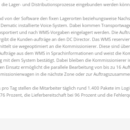
in die Lager- und Distributionsprozesse eingebunden werden könn
 von der Software den fixen Lagerorten beziehungsweise Nachsc
n Dematic installierte Voice-System. Dabei kommen Transportwagen
ansportiert und nach WMS-Vorgaben eingelagert werden. Die Auft
bt die Kunden-aufträge an den DC Director. Das WMS reserviert 
ittelt sie wegeoptimiert an die Kommissionierer. Diese sind übe
Aufträge aus dem WMS in Sprachinformationen und weist die Kom
og mit dem System bestätigt. Dabei bleiben die Kommissionierer i
n Einsatz ermöglicht die parallele Bearbeitung von bis zu 16 Auf
issionierwagen in die nächste Zone oder zur Auftragszusammenf
pro Tag stellen die Mitarbeiter täglich rund 1.400 Pakete im Logi
76 Prozent, die Lieferbereitschaft bei 96 Prozent und die Fehlerq