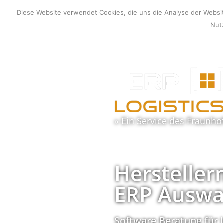
Zum
Diese Website verwendet Cookies, die uns die Analyse der Webs
Inhalt
Nutz
springen
» Ein Service des
Fraunho
Hersteller
ERP Auswa
Software Beratung für 