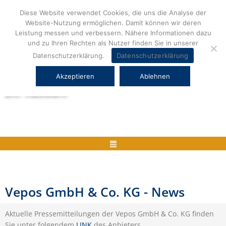
Zum
Diese Website verwendet Cookies, die uns die Analyse der
Inhalt
Website-Nutzung ermöglichen. Damit können wir deren
springen
Leistung messen und verbessern. Nähere Informationen dazu
und zu Ihren Rechten als Nutzer finden Sie in unserer
Datenschutzerklärung.
Datenschutzerklärung
Akzeptieren
Ablehnen
Herstellerneutrale ERP Beratung und
ERP Auswahl
Menü
Vepos GmbH & Co. KG - News
Aktuelle Pressemitteilungen der Vepos GmbH & Co. KG finden
Sie unter folgendem
LINK
des Anbieters.