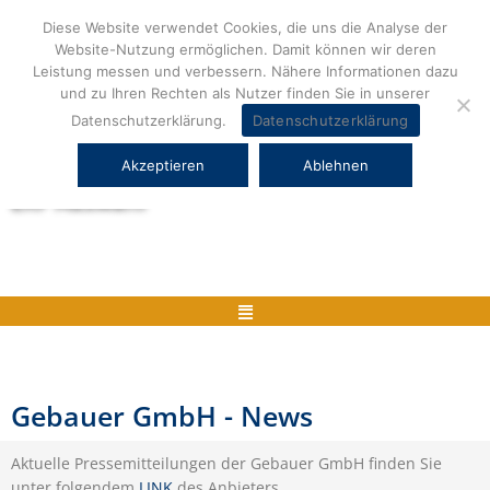
Zum
Diese Website verwendet Cookies, die uns die Analyse der
Inhalt
Website-Nutzung ermöglichen. Damit können wir deren
springen
Leistung messen und verbessern. Nähere Informationen dazu
und zu Ihren Rechten als Nutzer finden Sie in unserer
Datenschutzerklärung.
Datenschutzerklärung
Akzeptieren
Ablehnen
Herstellerneutrale ERP Beratung und
ERP Auswahl
Menü
Gebauer GmbH - News
Aktuelle Pressemitteilungen der Gebauer GmbH finden Sie
unter folgendem
LINK
des Anbieters.