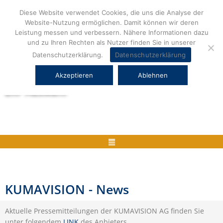
Zum
Diese Website verwendet Cookies, die uns die Analyse der
Inhalt
Website-Nutzung ermöglichen. Damit können wir deren
springen
Leistung messen und verbessern. Nähere Informationen dazu
und zu Ihren Rechten als Nutzer finden Sie in unserer
Datenschutzerklärung.
Datenschutzerklärung
Akzeptieren
Ablehnen
Herstellerneutrale ERP Beratung und
ERP Auswahl
Menü
KUMAVISION - News
Aktuelle Pressemitteilungen der KUMAVISION AG finden Sie
unter folgendem
LINK
des Anbieters.