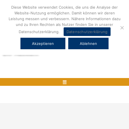
Zum
Diese Website verwendet Cookies, die uns die Analyse der
Inhalt
Website-Nutzung ermöglichen. Damit können wir deren
springen
Leistung messen und verbessern. Nähere Informationen dazu
und zu Ihren Rechten als Nutzer finden Sie in unserer
Datenschutzerklärung.
Datenschutzerklärung
Akzeptieren
Ablehnen
Herstellerneutrale ERP Beratung und
ERP Auswahl
Menü