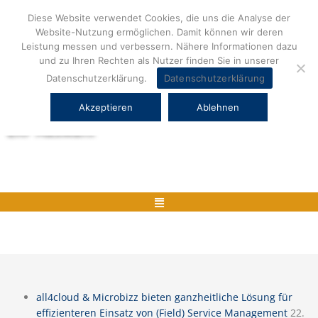
Zum
Diese Website verwendet Cookies, die uns die Analyse der
Inhalt
Website-Nutzung ermöglichen. Damit können wir deren
springen
Leistung messen und verbessern. Nähere Informationen dazu
und zu Ihren Rechten als Nutzer finden Sie in unserer
Datenschutzerklärung.
Datenschutzerklärung
Akzeptieren
Ablehnen
Herstellerneutrale ERP Beratung und
ERP Auswahl
Menü
all4cloud & Microbizz bieten ganzheitliche Lösung für
effizienteren Einsatz von (Field) Service Management
22.