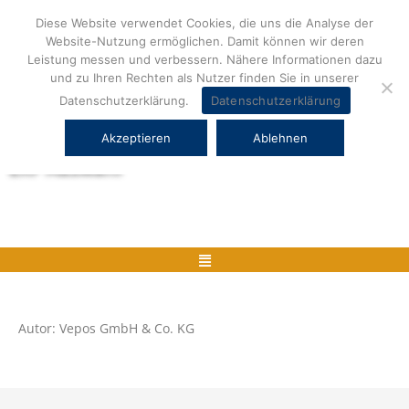
Zum
Diese Website verwendet Cookies, die uns die Analyse der
Inhalt
Website-Nutzung ermöglichen. Damit können wir deren
springen
Leistung messen und verbessern. Nähere Informationen dazu
und zu Ihren Rechten als Nutzer finden Sie in unserer
Datenschutzerklärung.
Datenschutzerklärung
Akzeptieren
Ablehnen
Herstellerneutrale ERP Beratung und
ERP Auswahl
Menü
Autor: Vepos GmbH & Co. KG